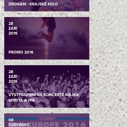
DROGÁM - KRAJSKÉ KOLO
28
ZÁŘÍ
2016
PROMO 2016
28
ZÁŘÍ
2016
VYSTPOUPENÍ NA KONCERTĚ MAJKA
SPIRITA A H16
08
ČERVENEC